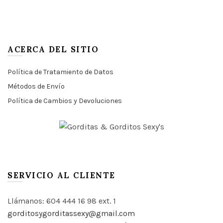
múltiples
múltip
variantes.
variant
Las
Las
ACERCA DEL SITIO
opciones
opcio
se
se
Política de Tratamiento de Datos
pueden
puede
elegir
elegir
Métodos de Envío
en
en
Política de Cambios y Devoluciones
la
la
página
págin
de
de
producto
produ
SERVICIO AL CLIENTE
Llámanos: 604 444 16 98 ext. 1
gorditosygorditassexy@gmail.com