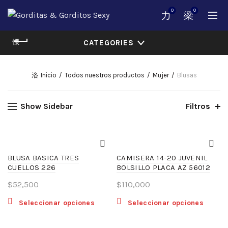
0
0
CATEGORIES
Inicio
Todos nuestros productos
Mujer
Blusas
Show Sidebar
Filtros
BLUSA BASICA TRES
CAMISERA 14-20 JUVENIL
CUELLOS 226
BOLSILLO PLACA AZ 56012
$
52,500
$
110,000
Este
Este
Seleccionar opciones
Seleccionar opciones
producto
produ
tiene
tiene