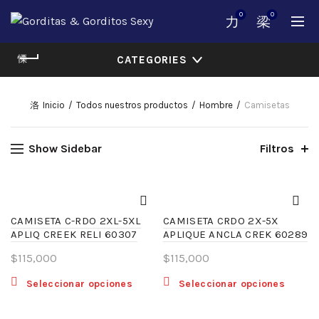
0
0
CATEGORIES
Inicio
Todos nuestros productos
Hombre
Camisetas
Show Sidebar
Filtros
CAMISETA C-RDO 2XL-5XL
CAMISETA CRDO 2X-5X
APLIQ CREEK RELI 60307
APLIQUE ANCLA CREK 60289
$
115,000
$
115,000
Este
Este
Seleccionar opciones
Seleccionar opciones
producto
produ
tiene
tiene