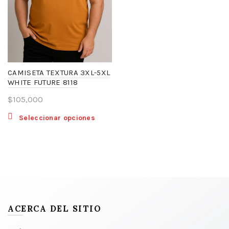
en
la
la
págin
página
de
de
produ
producto
CAMISETA TEXTURA 3XL-5XL
WHITE FUTURE 8118
$
105,000
Este
Seleccionar opciones
producto
tiene
múltiples
variantes.
Las
opciones
ACERCA DEL SITIO
se
pueden