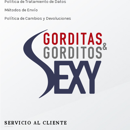
elegir
Política de Tratamiento de Datos
en
Métodos de Envío
la
Política de Cambios y Devoluciones
página
de
producto
SERVICIO AL CLIENTE