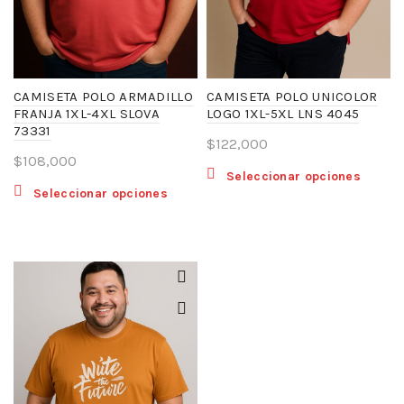
la
página
págin
de
de
producto
produ
CAMISETA POLO ARMADILLO
CAMISETA POLO UNICOLOR
FRANJA 1XL-4XL SLOVA
LOGO 1XL-5XL LNS 4045
73331
$
122,000
$
108,000
Este
Seleccionar opciones
Este
Seleccionar opciones
produ
producto
tiene
tiene
múltip
múltiples
variant
variantes.
Las
Las
opcio
opciones
se
se
puede
pueden
elegir
elegir
en