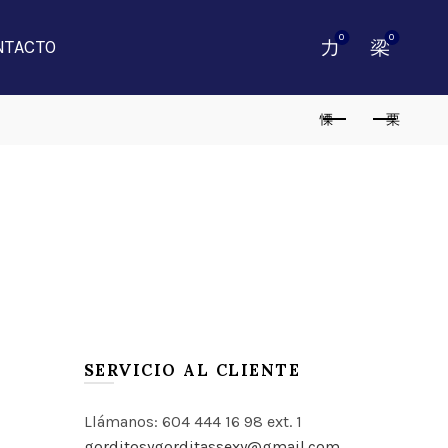
0
0
NTACTO
APLIQ CREEK RELI 60307
SERVICIO AL CLIENTE
Limpiar
L APLIQ CREEK RELI 60307 cantidad
Llámanos: 604 444 16 98 ext. 1
 CARRITO
gorditosygorditassexy@gmail.com