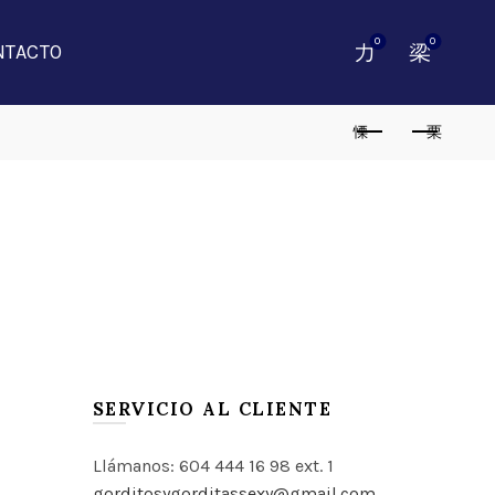
0
0
NTACTO
LOGO 1XL-5XL LNS 4045
SERVICIO AL CLIENTE
Limpiar
OR LOGO 1XL-5XL LNS 4045 cantidad
Llámanos: 604 444 16 98 ext. 1
 CARRITO
gorditosygorditassexy@gmail.com