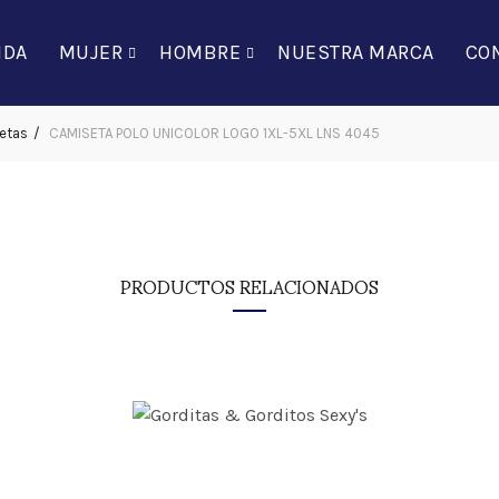
NDA
MUJER
HOMBRE
NUESTRA MARCA
CO
etas
CAMISETA POLO UNICOLOR LOGO 1XL-5XL LNS 4045
CAMISETA POLO UNICOLOR 
$
122,000
PRODUCTOS RELACIONADOS
Color
TALLA
CAMISETA POLO UNICOL
AÑADIR AL